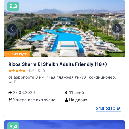
9,3
Rixos Sharm El Sheikh Adults Friendly (18+)
Набк Бей
от аэропорта 8 км, 1-ая пляжная линия, кондиционер,
wi-fi
22.08.2026
11 дней
Ультра все включено
На двоих
314 300
₽
9,4