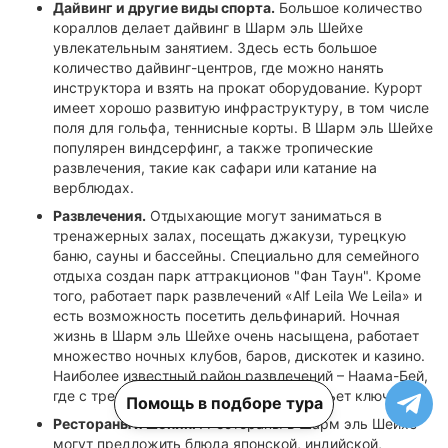
Дайвинг и другие виды спорта.
Большое количество
кораллов делает дайвинг в Шарм эль Шейхе
увлекательным занятием. Здесь есть большое
количество дайвинг-центров, где можно нанять
инструктора и взять на прокат оборудование. Курорт
имеет хорошо развитую инфраструктуру, в том числе
поля для гольфа, теннисные корты. В Шарм эль Шейхе
популярен виндсерфинг, а также тропические
развлечения, такие как сафари или катание на
верблюдах.
Развлечения.
Отдыхающие могут заниматься в
тренажерных залах, посещать джакузи, турецкую
баню, сауны и бассейны. Специально для семейного
отдыха создан парк аттракционов "Фан Таун". Кроме
того, работает парк развлечений «Alf Leila We Leila» и
есть возможность посетить дельфинарий. Ночная
жизнь в Шарм эль Шейхе очень насыщена, работает
множество ночных клубов, баров, дискотек и казино.
Наиболее известный район развлечений – Наама-Бей,
где с трех вечера до трех ночи жизнь бьет ключом.
Помощь в подборе тура
Рестораны и шопинг
. Рестораны в Шарм эль Шейхе
могут предложить блюда японской, индийской,