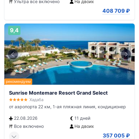
Ультра все включено
На двоих
408 709
₽
9,4
Sunrise Montemare Resort Grand Select
Хадаба
от аэропорта 22 км, 1-ая пляжная линия, кондиционер
22.08.2026
11 дней
Все включено
На двоих
357 005
₽