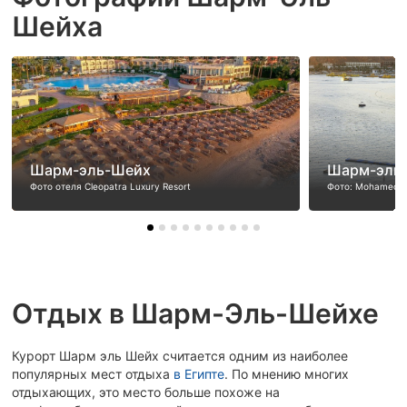
Шейха
Шарм-эль-Шейх
Шарм-эль
Фото отеля Cleopatra Luxury Resort
Фото: Mohamed El
Отдых в Шарм-Эль-Шейхе
Курорт Шарм эль Шейх считается одним из наиболее
популярных мест отдыха
в Египте
. По мнению многих
отдыхающих, это место больше похоже на