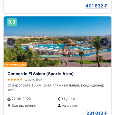
401 832
₽
9,3
Concorde El Salam (Sports Area)
Шаркс Бей
от аэропорта 10 км, 2-ая пляжная линия, кондиционер,
wi-fi
22.08.2026
11 дней
Все включено
На двоих
231 013
₽